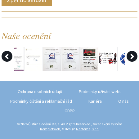
Naše ocenění
Ochrana osobních údajů
Podmínky užívání webu
Podmínky čištění a reklamační řád
Kariéra
O nás
GDPR
© 2026 Čistírna oděvů Daja. All Rights Reserved., © redakční systém
Kompletweb
, © design
Neofema, s.r.o.