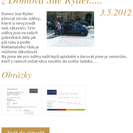
3.5.2012
Domov Sue Ryder
převzal od nás oděvy,
které si nevyzvedli
naši zákazníci. Tyto
oděvy jsou na našich
pobočkách déle jak
půl roku a podle
Reklamačního řádu je
můžeme zlikvidovat.
My jsme ale pro oděvy našli lepší uplatnění a darovali jsme je seniorům,
kteří s radostí uvítali něco nového do svého šatníku......
Obrázky
Zpět do aktualit