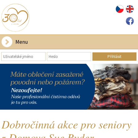
Menu
Dobročinná akce pro seniory
z Domova Sue Ryder.....