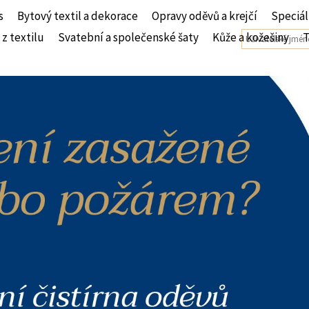
s
Bytový textil a dekorace
Opravy oděvů a krejčí
Speciál
 z textilu
Svatební a společenské šaty
Kůže a kožešiny
T