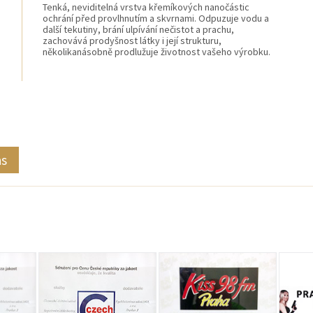
Tenká, neviditelná vrstva křemíkových nanočástic
ochrání před provlhnutím a skvrnami. Odpuzuje vodu a
další tekutiny, brání ulpívání nečistot a prachu,
zachovává prodyšnost látky i její strukturu,
několikanásobně prodlužuje životnost vašeho výrobku.
as