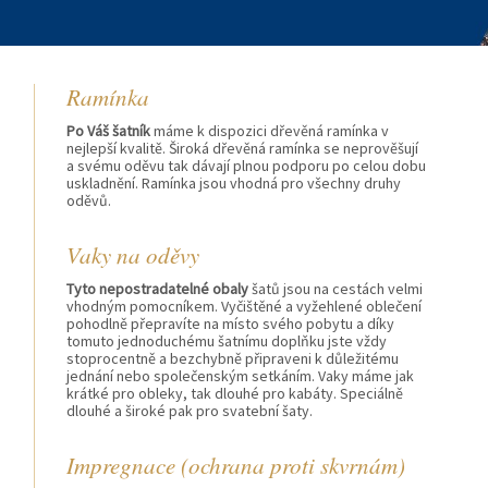
Ramínka
Po Váš šatník
máme k dispozici dřevěná ramínka v
nejlepší kvalitě. Široká dřevěná ramínka se neprověšují
a svému oděvu tak dávají plnou podporu po celou dobu
uskladnění. Ramínka jsou vhodná pro všechny druhy
oděvů.
h
Vaky na oděvy
Tyto nepostradatelné obaly
šatů jsou na cestách velmi
vhodným pomocníkem. Vyčištěné a vyžehlené oblečení
pohodlně přepravíte na místo svého pobytu a díky
tomuto jednoduchému šatnímu doplňku jste vždy
stoprocentně a bezchybně připraveni k důležitému
jednání nebo společenským setkáním. Vaky máme jak
krátké pro obleky, tak dlouhé pro kabáty. Speciálně
dlouhé a široké pak pro svatební šaty.
Impregnace (ochrana proti skvrnám)