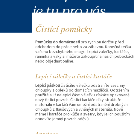
Čistící pomůcky
Pomůcky do domácnosti
pro rychlou údržbu před
odchodem do práce nebo za zábavou. Konečná tečka
vašeho bezchybného image. Lepící válečky, kartáče,
ramínka a vaky si můžete zakoupit na našich pobočkác
nebo objednat online.
Lepící válečky a čistící kartáče
Lepicí páskou
čistícího válečku odstraníte všechny
chloupky z obleků od domácích mazlíčků. Odtržením
použité a již nelepící části válečku získáte opakovaně
nový čistící povrch. Čistící kartáče díky struktuře
materiálu v kartáči Vám umožní odstranění drobných
chloupků z flaušových a vlněných materiálů. Nově
máme i kartáče pro kůže a svetry, kdy jejich použitím
obnovíte jemný povrch oděvů.
Apretace