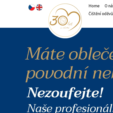
Home
O ná
Čištění oděvů