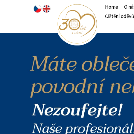
Home
O ná
Čištění oděvů