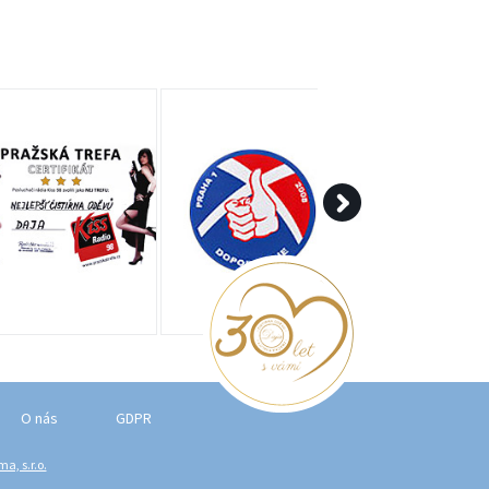
O nás
GDPR
a, s.r.o.