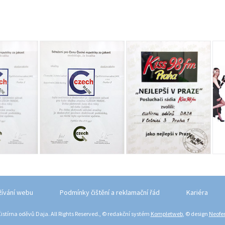
žívání webu
Podmínky čištění a reklamační řád
Kariéra
istírna oděvů Daja. All Rights Reserved., © redakční systém
Kompletweb
, © design
Neofem