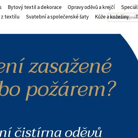
s
Bytový textil a dekorace
Opravy oděvů a krejčí
Speciál
 z textilu
Svatební a společenské šaty
Kůže a kožešiny
T