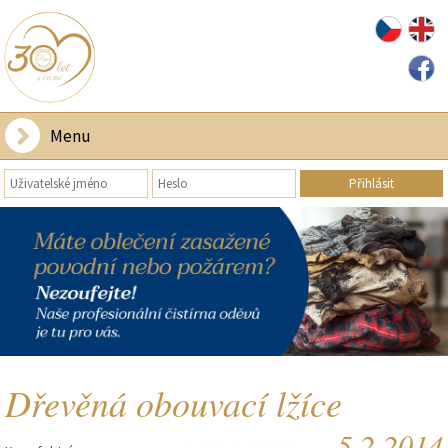
Menu
Dřevěná obouvací lžíce
5.2.2014