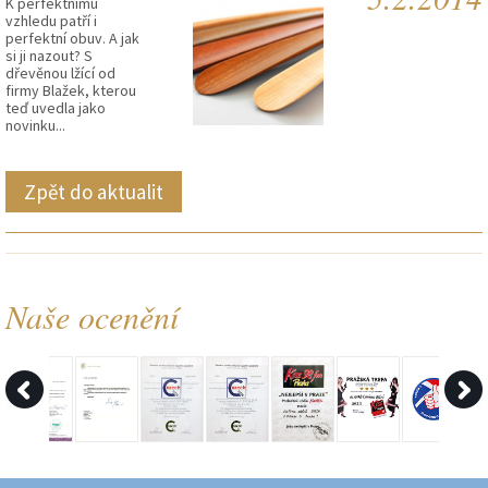
K perfektnímu
vzhledu patří i
perfektní obuv. A jak
si ji nazout? S
dřevěnou lžící od
firmy Blažek, kterou
teď uvedla jako
novinku...
Zpět do aktualit
Naše ocenění