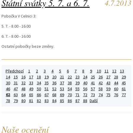
Státní svátky 5. 7. a 6. 7.
4.7.2013
Pobočka V Celnici 3:
5. 7. - 8.00 - 16.00
6. 7. - 8.00 - 16.00
Ostatní pobočky beze změny.
Předchozí
1
2
3
4
5
6
7
8
9
10
11
12
13
14
15
16
17
18
19
20
21
22
23
24
25
26
27
28
29
30
31
32
33
34
35
36
37
38
39
40
41
42
43
44
45
46
47
48
49
50
51
52
53
54
55
56
57
58
59
60
61
62
63
64
65
66
67
68
69
70
71
72
73
74
75
76
77
78
79
80
81
82
83
84
85
86
87
88
Další
Naše ocenění