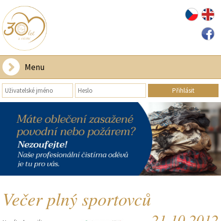
Menu
Večer plný sportovců
21.10.2012