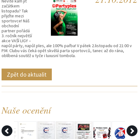
Nevíte kam jít
začátkem
listopadu? Tak
přijďte mezi
sportovce! Náš
obchodní
partner pořádá
3. ročník největší
akce VAŠÍ LIGY –
napůl párty, napůl ples, ale 100% pařba! V pátek 2.listopadu od 21:00 v
P.M. Clubu vás čeká opět skvělá parta sportovců, tanec až do rána,
oblíbená soutěž u tyče i luxusní tombola.
Zpět do aktualit
Naše ocenění