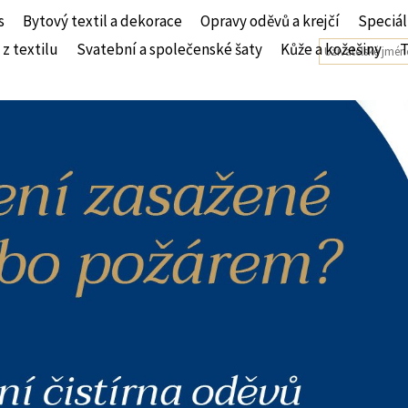
s
Bytový textil a dekorace
Opravy oděvů a krejčí
Speciál
 z textilu
Svatební a společenské šaty
Kůže a kožešiny
T