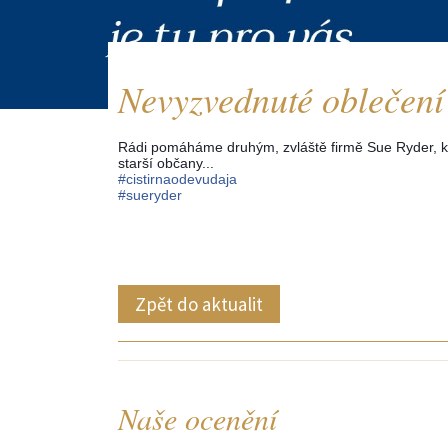
Nevyzvednuté oblečení s
Rádi pomáháme druhým, zvláště firmě Sue Ryder, kt
starší občany...
#
cistirnaodevudaja
#
sueryder
Zpět do aktualit
Naše ocenění