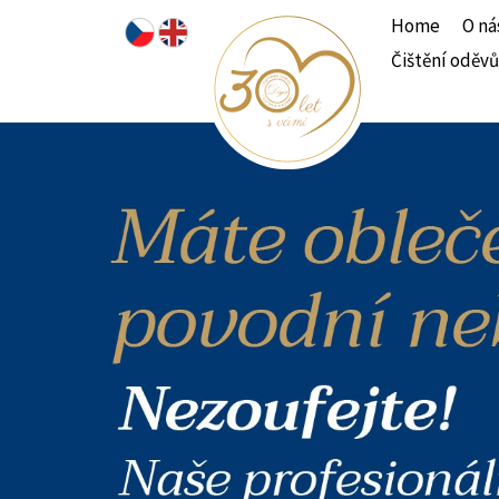
Home
O ná
Čištění oděvů