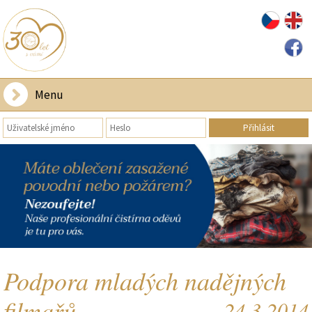
Menu
Podpora mladých nadějných
filmařů...
24.3.2014