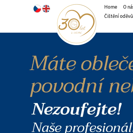
Home
O ná
Čištění oděvů