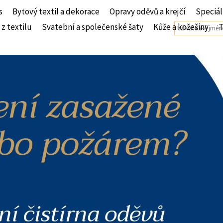
s
Bytový textil a dekorace
Opravy oděvů a krejčí
Speciál
 z textilu
Svatební a společenské šaty
Kůže a kožešiny
T