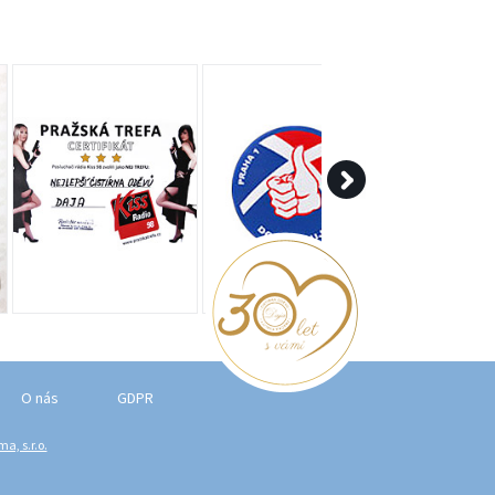
O nás
GDPR
a, s.r.o.