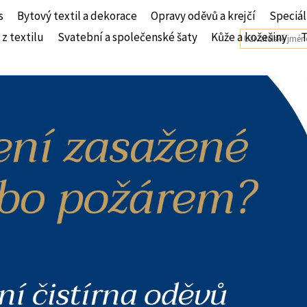
s
Bytový textil a dekorace
Opravy oděvů a krejčí
Speciál
 z textilu
Svatební a společenské šaty
Kůže a kožešiny
T