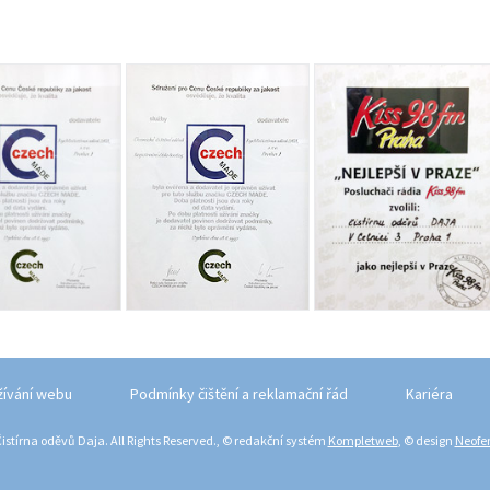
žívání webu
Podmínky čištění a reklamační řád
Kariéra
istírna oděvů Daja. All Rights Reserved., © redakční systém
Kompletweb
, © design
Neofem