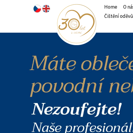
Home
O ná
Čištění oděvů